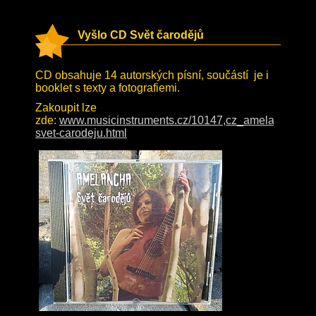
Vyšlo CD Svět čarodějů
CD obsahuje 14 autorských písní, součástí je i
booklet s texty a fotografiemi.
Zakoupit lze
zde:
www.musicinstruments.cz/10147,cz_amelancha-
svet-carodeju.html