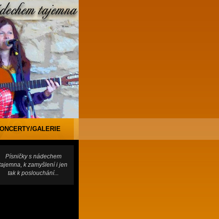
ONCERTY/GALERIE
Písničky s nádechem
tajemna, k zamyšlení i jen
tak k poslouchání...