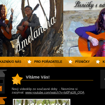
KAZNÍK/O NÁS
PRO POŘADATELE
PÍSNIČKY
K
Vítáme Vás!
Nový videoklip ze současné doby - Nesmíme si
zazpívat:
www.youtube.com/watch?v=lq0PgLW_QQA