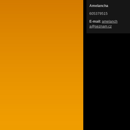
Amelancha
605379515
E-mail:
amelanch
a@seznam
.cz